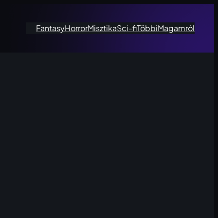
Fantasy
Horror
Misztika
Sci-fi
Többi
Magamról