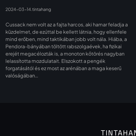
2024-03-14
.
tintahang
Cussack nem volt az a fajta harcos, aki hamar feladja a
küzdelmet, de ezúttal be kellett látnia, hogy ellenfele
mind erőben, mind taktikában jobb volt nála. Hiába, a
Pendora-bányában töltött rabszolgaévek, ha fizikai
erejét megacélozták is, a monoton kőtörés nagyban
lelassította mozdulatait. Elszokott a pengék
forgatásától és ez most az arénában a maga keserű
valóságában…
TINTAHA