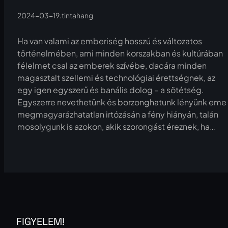
2024-03-19
.
tintahang
Ha van valami az emberiség hosszú és változatos
történelmében, ami minden korszakban és kultúrában
félelmet csal az emberek szívébe, dacára minden
magasztalt szellemi és technológiai érettségnek, az
egy igen egyszerű és banális dolog – a sötétség.
Egyszerre nevethetünk és borzonghatunk lényünk eme
megmagyarázhatatlan irtózásán a fény hiányán, talán
mosolygunk is azokon, akik szorongást éreznek, ha…
FIGYELEM!