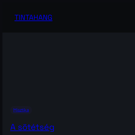
Ugrás
a
TINTAHANG
tartalomhoz
Misztika
A sötétség