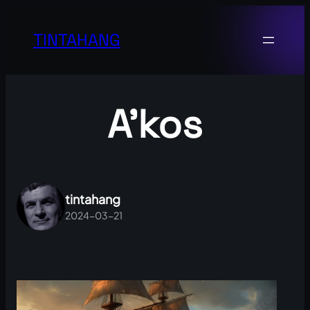
Ugrás
a
TINTAHANG
tartalomhoz
A’kos
tintahang
2024-03-21