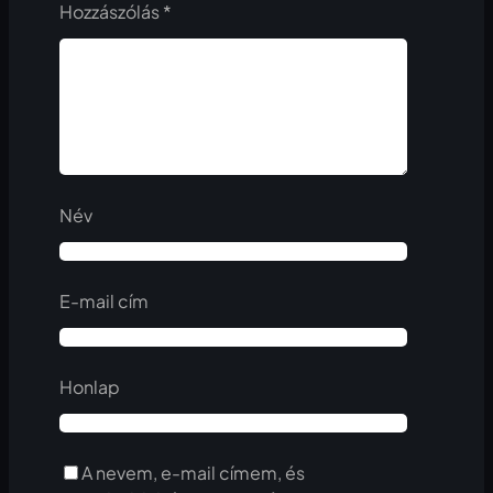
Hozzászólás
*
Név
E-mail cím
Honlap
A nevem, e-mail címem, és