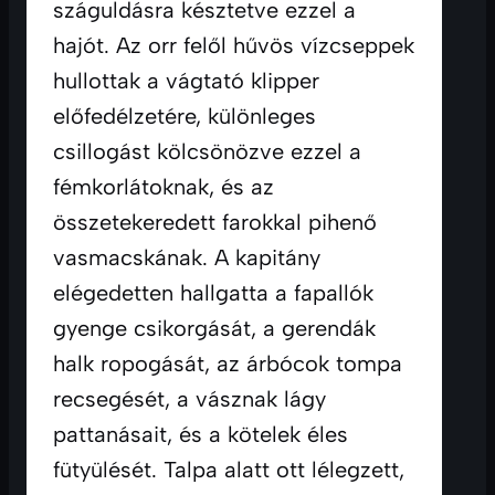
száguldásra késztetve ezzel a 
hajót. Az orr felől hűvös vízcseppek 
hullottak a vágtató klipper 
előfedélzetére, különleges 
csillogást kölcsönözve ezzel a 
fémkorlátoknak, és az 
összetekeredett farokkal pihenő 
vasmacskának. A kapitány 
elégedetten hallgatta a fapallók 
gyenge csikorgását, a gerendák 
halk ropogását, az árbócok tompa 
recsegését, a vásznak lágy 
pattanásait, és a kötelek éles 
fütyülését. Talpa alatt ott lélegzett, 