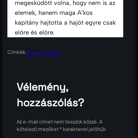
megesküdött volna, hogy nem is az 
elemek, hanem maga A’kos 
kapitány hajtotta a hajót egyre csak 
előre és előre. 
Címkék :
hajó
, 
hangulat
Vélemény,
hozzászólás?
Az e-mail címet nem tesszük közzé.
A
kötelező mezőket
*
karakterrel jelöltük