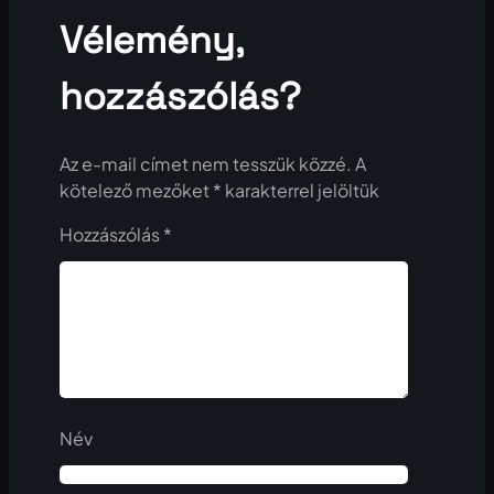
Vélemény,
hozzászólás?
Az e-mail címet nem tesszük közzé.
A
kötelező mezőket
*
karakterrel jelöltük
Hozzászólás
*
Név