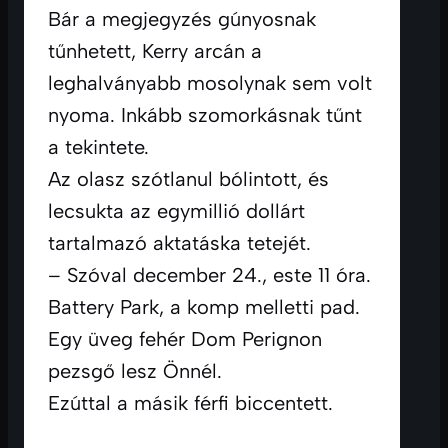
Bár a megjegyzés gúnyosnak 
tűnhetett, Kerry arcán a 
leghalványabb mosolynak sem volt 
nyoma. Inkább szomorkásnak tűnt 
a tekintete.
Az olasz szótlanul bólintott, és 
lecsukta az egymillió dollárt 
tartalmazó aktatáska tetejét.
– Szóval december 24., este 11 óra. 
Battery Park, a komp melletti pad. 
Egy üveg fehér Dom Perignon 
pezsgő lesz Önnél.
Ezúttal a másik férfi biccentett.