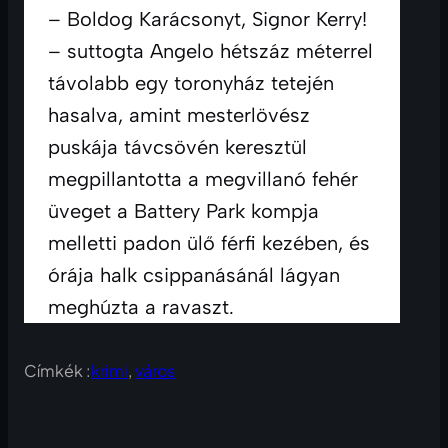
– Boldog Karácsonyt, Signor Kerry! 
– suttogta Angelo hétszáz méterrel 
távolabb egy toronyház tetején 
hasalva, amint mesterlövész 
puskája távcsövén keresztül 
megpillantotta a megvillanó fehér 
üveget a Battery Park kompja 
melletti padon ülő férfi kezében, és 
órája halk csippanásánál lágyan 
meghúzta a ravaszt.
Címkék :
krimi
, 
város