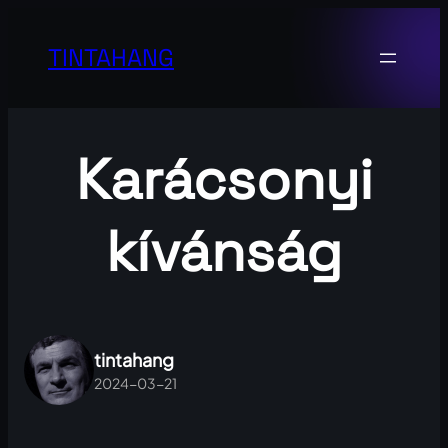
Ugrás
a
TINTAHANG
tartalomhoz
Karácsonyi
kívánság
tintahang
2024-03-21