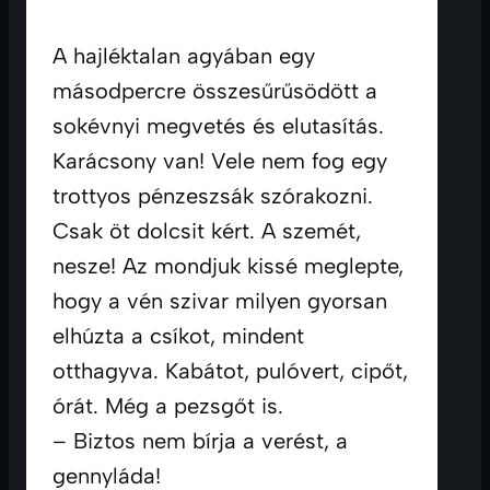
A hajléktalan agyában egy 
másodpercre összesűrűsödött a 
sokévnyi megvetés és elutasítás. 
Karácsony van! Vele nem fog egy 
trottyos pénzeszsák szórakozni. 
Csak öt dolcsit kért. A szemét, 
nesze! Az mondjuk kissé meglepte, 
hogy a vén szivar milyen gyorsan 
elhúzta a csíkot, mindent 
otthagyva. Kabátot, pulóvert, cipőt, 
órát. Még a pezsgőt is. 
– Biztos nem bírja a verést, a 
gennyláda!